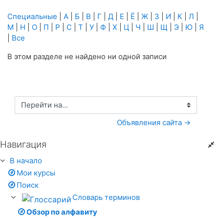
Специальные
|
А
|
Б
|
В
|
Г
|
Д
|
Е
|
Ё
|
Ж
|
З
|
И
|
К
|
Л
|
М
|
Н
|
О
|
П
|
Р
|
С
|
Т
|
У
|
Ф
|
Х
|
Ц
|
Ч
|
Ш
|
Щ
|
Э
|
Ю
|
Я
|
Все
В этом разделе не найдено ни одной записи
Перейти на...
Объявления сайта →
Навигация
Пропустить Навигация
В начало
Мои курсы
Поиск
Словарь терминов
Обзор по алфавиту