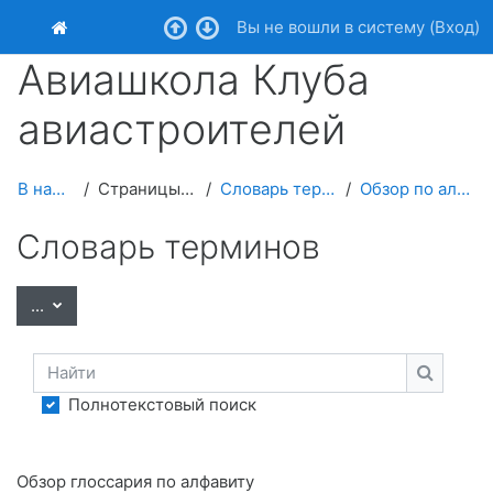
Перейти к основному содержанию
Вы не вошли в систему (
Вход
)
В начало
Авиашкола Клуба
авиастроителей
В начало
Страницы сайта
Словарь терминов
Обзор по алфавиту
Словарь терминов
Экспорт записей
...
Найти
Найти
Полнотекстовый поиск
Обзор глоссария по алфавиту