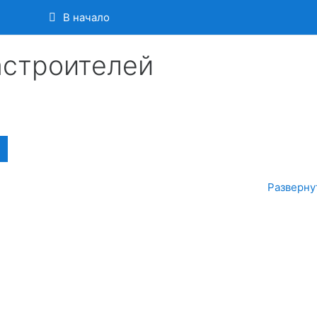
В начало
В начало
астроителей
Поиск курса
Разверну