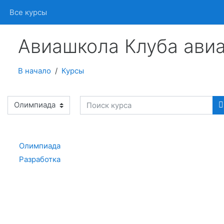
Перейти к основному содержанию
Все курсы
Авиашкола Клуба ави
В начало
Курсы
рии курсов
Поиск курса
Олимпиада
Разработка