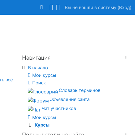
Вы не вошли в систему (
Вход
)
Изменить данные поисковой строки
Навигация
Пропустить Навигация
В начало
Мои курсы
ть всё
Поиск
Словарь терминов
Объявления сайта
Чат участников
Мои курсы
Курсы
Пользователи на сайте
Пропустить Пользователи на сайте